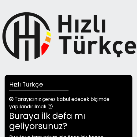
Ana içeriğe git
Yeni hesap oluşturma adımına geç
Hızlı Türkçe
Tarayıcınız çerez kabul edecek biçimde
yapılandırılmalı
Buraya ilk defa mı
geliyorsunuz?